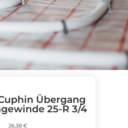
Cuphin Übergang
gewinde 25-R 3/4
26,38
€