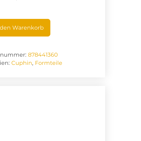
 den Warenkorb
elnummer:
878441360
ien:
Cuphin
,
Formteile