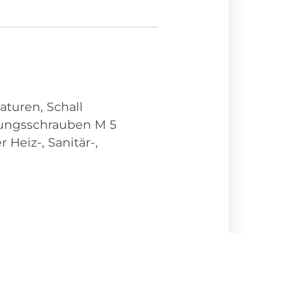
turen, Schall
gungsschrauben M 5
Heiz-, Sanitär-,