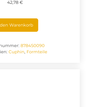
42,78
€
 den Warenkorb
elnummer:
878450090
ien:
Cuphin
,
Formteile