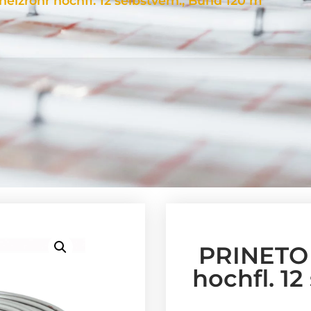
izrohr hochfl. 12 selbstvern., Bund 120 m
PRINETO 
hochfl. 12