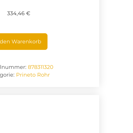
334,46
€
 den Warenkorb
elnummer:
878311320
gorie:
Prineto Rohr