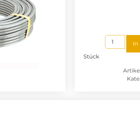
In
Stück
Artik
Kate