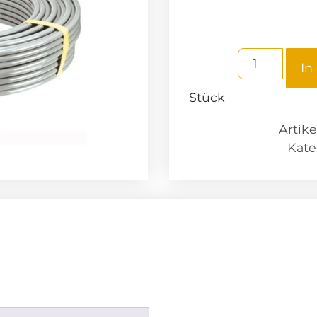
In
Stück
Artik
Kate