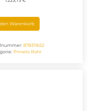
1.225,73
€
 den Warenkorb
elnummer:
878311652
gorie:
Prineto Rohr