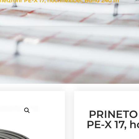
eizrohr PE-X 17, hochflexibel, Bund 240 m
PRINETO 
PE-X 17, 