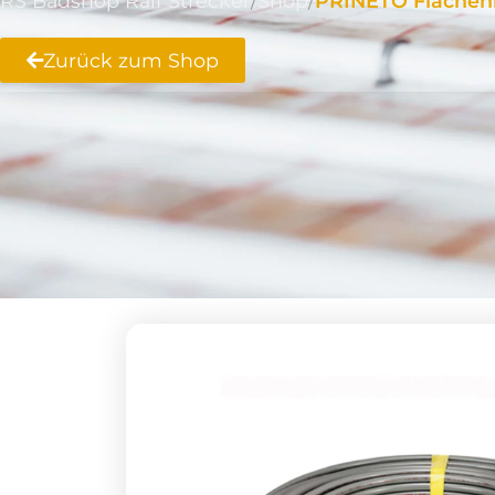
RS Badshop Ralf Strecker
Shop
PRINETO Flächenh
Zurück zum Shop