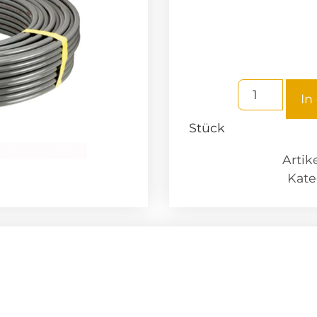
In
Stück
Arti
Kate