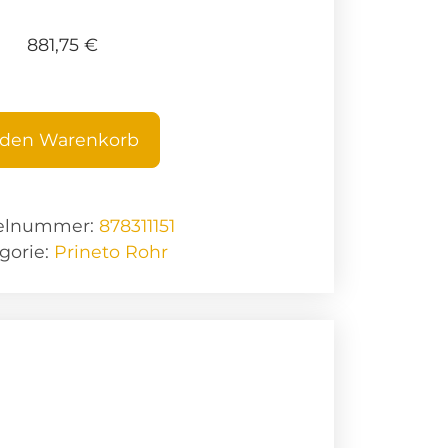
881,75
€
 den Warenkorb
kelnummer:
878311151
gorie:
Prineto Rohr