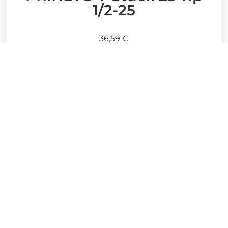
1/2-25
36,59
€
Stück
In den Warenkorb
Artikelnummer:
878662353
Kategorie:
Prineto Trinkwasser