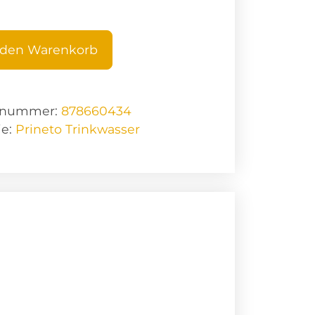
 den Warenkorb
elnummer:
878660434
ie:
Prineto Trinkwasser