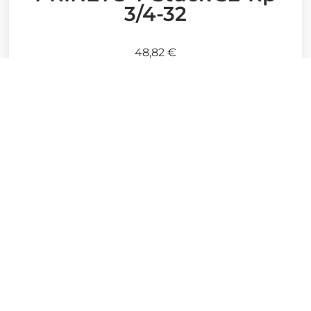
3/4-32
48,82
€
Stück
In den Warenkorb
Artikelnummer:
878662464
Kategorie:
Prineto Trinkwasser