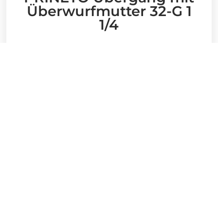
Überwurfmutter 32-G 1
1/4
55,80
€
Stück
In den Warenkorb
Artikelnummer:
878640060
Kategorie:
Prineto Trinkwasser